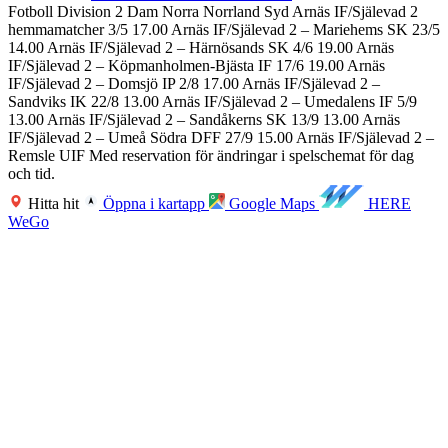
Fotboll Division 2 Dam Norra Norrland Syd Arnäs IF/Själevad 2
hemmamatcher 3/5 17.00 Arnäs IF/Själevad 2 – Mariehems SK 23/5
14.00 Arnäs IF/Själevad 2 – Härnösands SK 4/6 19.00 Arnäs
IF/Själevad 2 – Köpmanholmen-Bjästa IF 17/6 19.00 Arnäs
IF/Själevad 2 – Domsjö IP 2/8 17.00 Arnäs IF/Själevad 2 –
Sandviks IK 22/8 13.00 Arnäs IF/Själevad 2 – Umedalens IF 5/9
13.00 Arnäs IF/Själevad 2 – Sandåkerns SK 13/9 13.00 Arnäs
IF/Själevad 2 – Umeå Södra DFF 27/9 15.00 Arnäs IF/Själevad 2 –
Remsle UIF Med reservation för ändringar i spelschemat för dag
och tid.
Hitta hit
Öppna i kartapp
Google Maps
HERE
WeGo