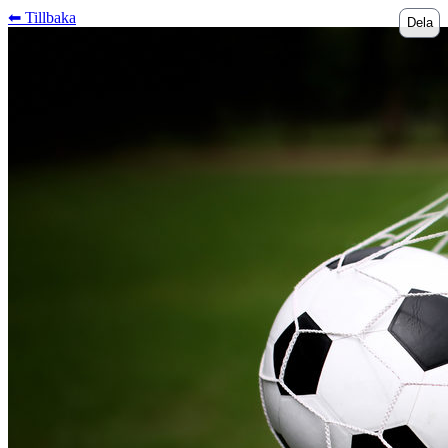
⬅︎ Tillbaka
Dela