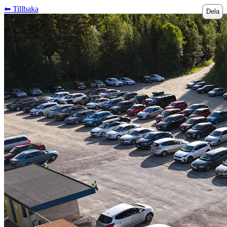
⬅︎ Tillbaka
Dela