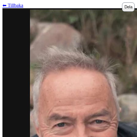
⬅︎ Tillbaka
Dela