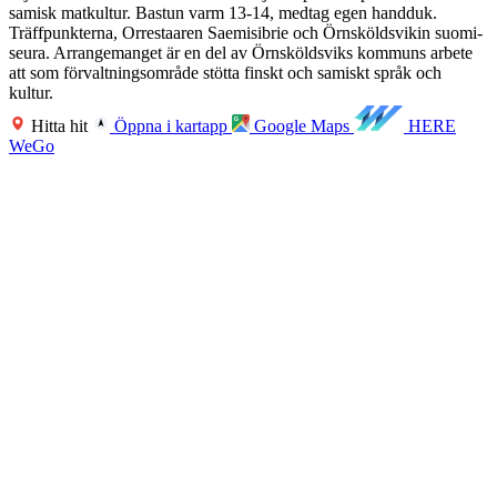
samisk matkultur. Bastun varm 13-14, medtag egen handduk.
Träffpunkterna, Orrestaaren Saemisibrie och Örnsköldsvikin suomi-
seura. Arrangemanget är en del av Örnsköldsviks kommuns arbete
att som förvaltningsområde stötta finskt och samiskt språk och
kultur.
Hitta hit
Öppna i kartapp
Google Maps
HERE
WeGo