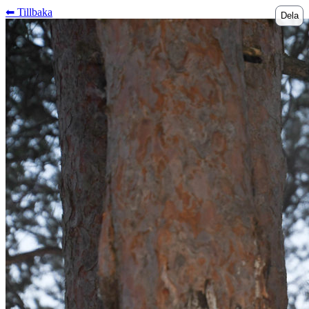
⬅︎ Tillbaka
Dela