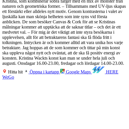
Kristina, som kombinerar sobra färger med en mix av mönster från
naturen och geometriska former. – Tillsammans med UV-ljus skapas
ett förstärkt eller alldeles nytt motiv. Genom kontrasterna i valet av
ljuskälla kan man skönja helheten som inte syns vid första
anblicken. De som besöker Canvas & Cork för att se Kristinas
målningar kommer att upptäcka att de saknar titlar – och det är ett
medvetet val. – För mig är det viktigt att inte styra besökarna i
upplevelsen, allt för att betraktarens fantasi ska få flöda fritt i
tolkningen. Intrycken är och kommer alltid att vara unika hos varje
betraktare. Jag hoppas att de som kommer och tittar på min konst
ska uppleva något nytt och oväntat, att de ska få positiv energi av
konsten. Kristina Wackts konst kan man se under hela juli och
augusti. Onsdagar 16.00-23.00, fredagar och lördagar 14.00-23.00.
Hitta hit
Öppna i kartapp
Google Maps
HERE
WeGo