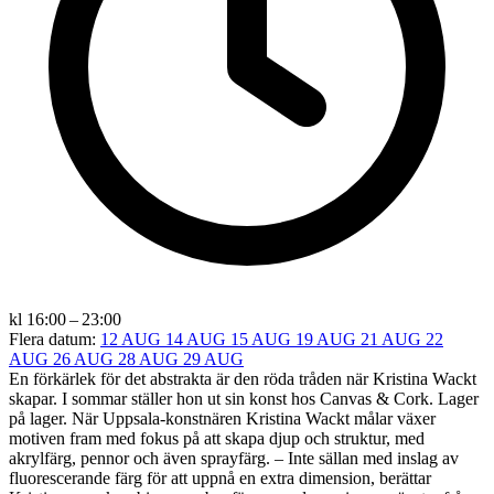
kl 16:00 – 23:00
Flera datum:
12 AUG
14 AUG
15 AUG
19 AUG
21 AUG
22
AUG
26 AUG
28 AUG
29 AUG
En förkärlek för det abstrakta är den röda tråden när Kristina Wackt
skapar. I sommar ställer hon ut sin konst hos Canvas & Cork. Lager
på lager. När Uppsala-konstnären Kristina Wackt målar växer
motiven fram med fokus på att skapa djup och struktur, med
akrylfärg, pennor och även sprayfärg. – Inte sällan med inslag av
fluorescerande färg för att uppnå en extra dimension, berättar