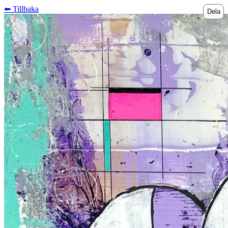
⬅︎ Tillbaka
Dela