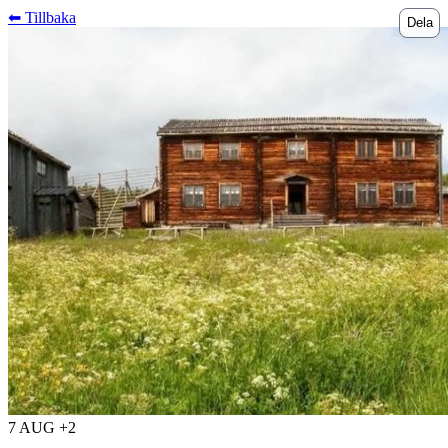
⬅︎ Tillbaka
Dela
7 AUG +2