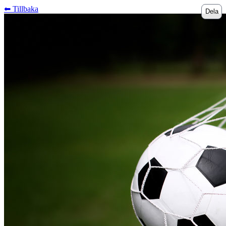
⬅︎ Tillbaka
Dela