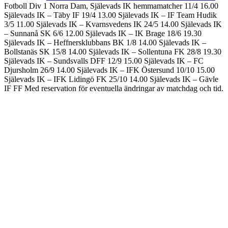
Fotboll Div 1 Norra Dam, Själevads IK hemmamatcher 11/4 16.00
Själevads IK – Täby IF 19/4 13.00 Själevads IK – IF Team Hudik
3/5 11.00 Själevads IK – Kvarnsvedens IK 24/5 14.00 Själevads IK
– Sunnanå SK 6/6 12.00 Själevads IK – IK Brage 18/6 19.30
Själevads IK – Heffnersklubbans BK 1/8 14.00 Själevads IK –
Bollstanäs SK 15/8 14.00 Själevads IK – Sollentuna FK 28/8 19.30
Själevads IK – Sundsvalls DFF 12/9 15.00 Själevads IK – FC
Djursholm 26/9 14.00 Själevads IK – IFK Östersund 10/10 15.00
Själevads IK – IFK Lidingö FK 25/10 14.00 Själevads IK – Gävle
IF FF Med reservation för eventuella ändringar av matchdag och tid.