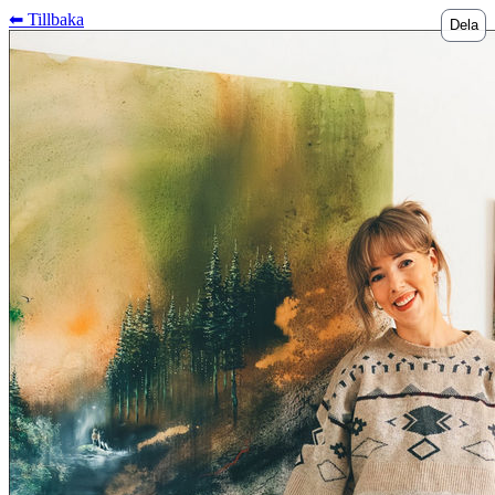
⬅︎ Tillbaka
Dela