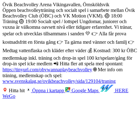
Övik Beachvolley Arena Vikingavallen, Örnsköldsvik
Öppen beachvolleyträning och socialt spel i samarbete mellan Övik
Beachvolley Club (ÖBC) och VK Motion (VKM). 🏐 18:00
Träning 🏐 19:00 Socialt spel / lottspel Ungdomar, juniorer och
vuxna är välkomna oavsett nivå eller tidigare erfarenhet. Vi tränar,
spelar och utvecklas tillsammans i sanden 💛 👉 Alla får prova
kostnadsfritt en första gång 👉 Ta gärna med vänner och familj 👉
Medtag vattenflaska och kläder efter väder 💰 Kostnad: 300 kr ÖBC
medlemskap inkl. träning och drop-in spel 100 kr/spelare/gång för
drop-in spel icke medlem 📲 Hitta fler att spela med spontant:
https://tinyurl.com/obvwannaplaybeachvolley
🌐 Mer info om
träning, medlemskap och spel:
www.svenskalag.se/ovikbeachvolley/sida/129104/traning
Hitta hit
Öppna i kartapp
Google Maps
HERE
WeGo