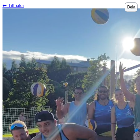
⬅︎ Tillbaka
Dela