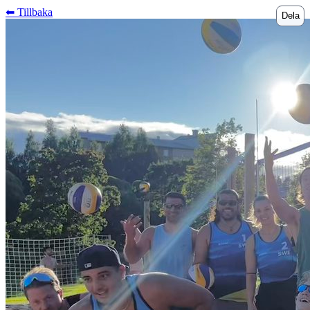
⬅︎ Tillbaka
Dela