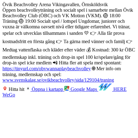
Övik Beachvolley Arena Vikingavallen, Örnsköldsvik
Öppen beachvolleyträning och socialt spel i samarbete mellan Övik
Beachvolley Club (ÖBC) och VK Motion (VKM). 🏐 18:00
Träning 🏐 19:00 Socialt spel / lottspel Ungdomar, juniorer och
vuxna är välkomna oavsett nivå eller tidigare erfarenhet. Vi tränar,
spelar och utvecklas tillsammans i sanden 💛 👉 Alla får prova
kostnadsfritt en första gång 👉 Ta gärna med vänner och familj 👉
Medtag vattenflaska och kläder efter väder 💰 Kostnad: 300 kr ÖBC
medlemskap inkl. träning och drop-in spel 100 kr/spelare/gång för
drop-in spel icke medlem 📲 Hitta fler att spela med spontant:
https://tinyurl.com/obvwannaplaybeachvolley
🌐 Mer info om
träning, medlemskap och spel:
www.svenskalag.se/ovikbeachvolley/sida/129104/traning
Hitta hit
Öppna i kartapp
Google Maps
HERE
WeGo