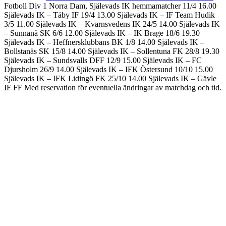
Fotboll Div 1 Norra Dam, Själevads IK hemmamatcher 11/4 16.00
Själevads IK – Täby IF 19/4 13.00 Själevads IK – IF Team Hudik
3/5 11.00 Själevads IK – Kvarnsvedens IK 24/5 14.00 Själevads IK
– Sunnanå SK 6/6 12.00 Själevads IK – IK Brage 18/6 19.30
Själevads IK – Heffnersklubbans BK 1/8 14.00 Själevads IK –
Bollstanäs SK 15/8 14.00 Själevads IK – Sollentuna FK 28/8 19.30
Själevads IK – Sundsvalls DFF 12/9 15.00 Själevads IK – FC
Djursholm 26/9 14.00 Själevads IK – IFK Östersund 10/10 15.00
Själevads IK – IFK Lidingö FK 25/10 14.00 Själevads IK – Gävle
IF FF Med reservation för eventuella ändringar av matchdag och tid.