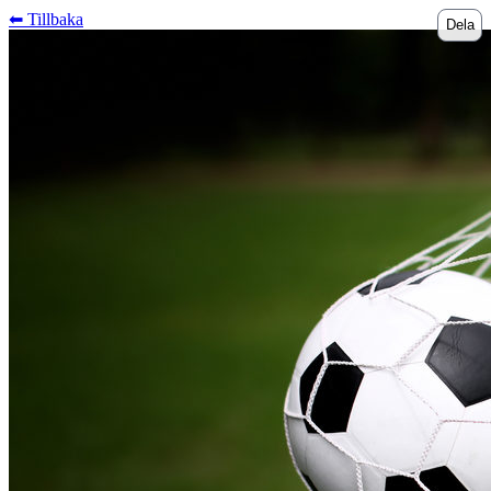
⬅︎ Tillbaka
Dela