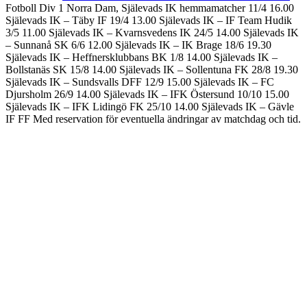
Fotboll Div 1 Norra Dam, Själevads IK hemmamatcher 11/4 16.00
Själevads IK – Täby IF 19/4 13.00 Själevads IK – IF Team Hudik
3/5 11.00 Själevads IK – Kvarnsvedens IK 24/5 14.00 Själevads IK
– Sunnanå SK 6/6 12.00 Själevads IK – IK Brage 18/6 19.30
Själevads IK – Heffnersklubbans BK 1/8 14.00 Själevads IK –
Bollstanäs SK 15/8 14.00 Själevads IK – Sollentuna FK 28/8 19.30
Själevads IK – Sundsvalls DFF 12/9 15.00 Själevads IK – FC
Djursholm 26/9 14.00 Själevads IK – IFK Östersund 10/10 15.00
Själevads IK – IFK Lidingö FK 25/10 14.00 Själevads IK – Gävle
IF FF Med reservation för eventuella ändringar av matchdag och tid.