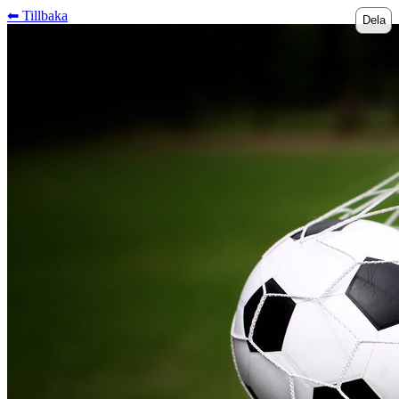
⬅︎ Tillbaka
Dela