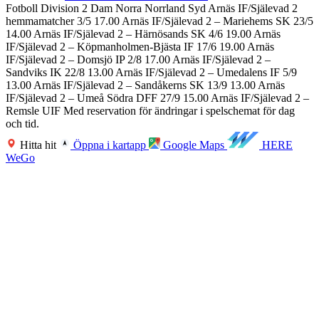
Fotboll Division 2 Dam Norra Norrland Syd Arnäs IF/Själevad 2
hemmamatcher 3/5 17.00 Arnäs IF/Själevad 2 – Mariehems SK 23/5
14.00 Arnäs IF/Själevad 2 – Härnösands SK 4/6 19.00 Arnäs
IF/Själevad 2 – Köpmanholmen-Bjästa IF 17/6 19.00 Arnäs
IF/Själevad 2 – Domsjö IP 2/8 17.00 Arnäs IF/Själevad 2 –
Sandviks IK 22/8 13.00 Arnäs IF/Själevad 2 – Umedalens IF 5/9
13.00 Arnäs IF/Själevad 2 – Sandåkerns SK 13/9 13.00 Arnäs
IF/Själevad 2 – Umeå Södra DFF 27/9 15.00 Arnäs IF/Själevad 2 –
Remsle UIF Med reservation för ändringar i spelschemat för dag
och tid.
Hitta hit
Öppna i kartapp
Google Maps
HERE
WeGo