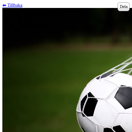
⬅︎ Tillbaka
Dela