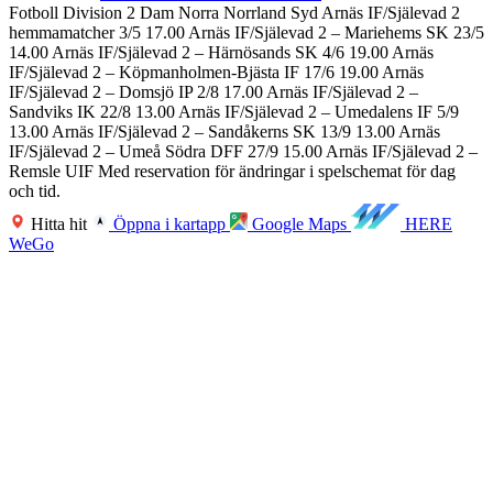
Fotboll Division 2 Dam Norra Norrland Syd Arnäs IF/Själevad 2
hemmamatcher 3/5 17.00 Arnäs IF/Själevad 2 – Mariehems SK 23/5
14.00 Arnäs IF/Själevad 2 – Härnösands SK 4/6 19.00 Arnäs
IF/Själevad 2 – Köpmanholmen-Bjästa IF 17/6 19.00 Arnäs
IF/Själevad 2 – Domsjö IP 2/8 17.00 Arnäs IF/Själevad 2 –
Sandviks IK 22/8 13.00 Arnäs IF/Själevad 2 – Umedalens IF 5/9
13.00 Arnäs IF/Själevad 2 – Sandåkerns SK 13/9 13.00 Arnäs
IF/Själevad 2 – Umeå Södra DFF 27/9 15.00 Arnäs IF/Själevad 2 –
Remsle UIF Med reservation för ändringar i spelschemat för dag
och tid.
Hitta hit
Öppna i kartapp
Google Maps
HERE
WeGo