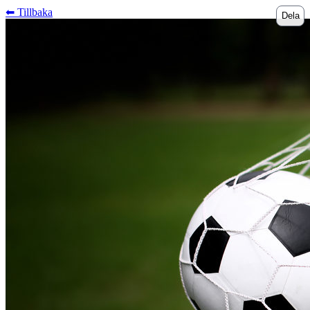
⬅︎ Tillbaka
Dela